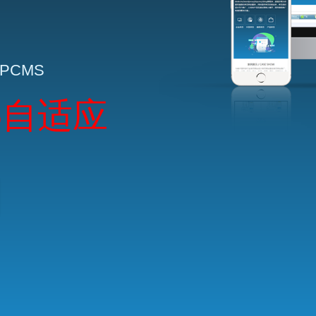
HPCMS
5自适应