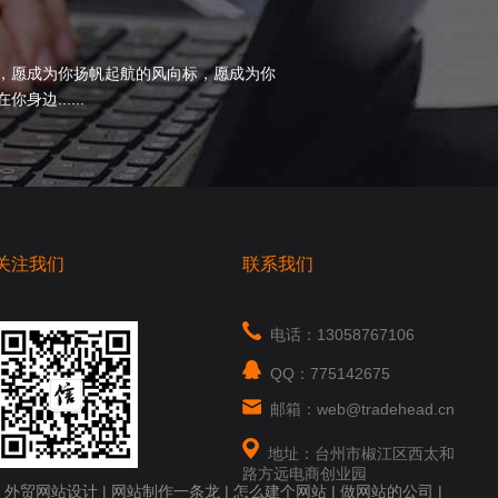
，愿成为你扬帆起航的风向标，愿成为你
边......
关注我们
联系我们
电话：13058767106
QQ：775142675
邮箱：web@tradehead.cn
地址：台州市椒江区西太和
路方远电商创业园
|
外贸网站设计
|
网站制作一条龙
|
怎么建个网站
|
做网站的公司
|