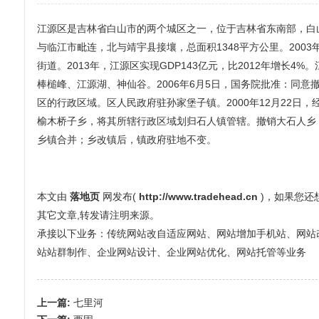
江源区是吉林省白山市的两个城区之一，位于吉林省东南部，白
与临江市毗连，北与靖宇县接壤，总面积1348平方公里。2003年
街道。2013年，江源区实现GDP143亿元，比2012年增长
棒槌峰、江源湖、神仙谷。2006年6月5日，国务院批准：同
区的行政区域。区人民政府驻孙家堡子镇。2000年12月22
榆木桥子乡，将其所辖行政区域划归石人镇管辖。撤销大石人乡
乡镇合并；乡改镇后，镇政府驻地不变。
本文由
落地页
网发布(
http://www.tradehead.cn
)，如果您
其它文章,转发请注明来源。
承接以下业务：传统网站改自适应网站、网站增加手机站、网站改全屏
站站群制作、企业网站设计、企业网站优化、网站托管等业务
上一篇:
七里河