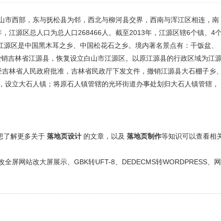
山市西部，东与抚松县为邻，西北与柳河县交界，西南与浑江区相连，南
，江源区总人口为总人口268466人。截至2013年，江源区辖6个镇、4
4%。江源区是中国黑木耳之乡、中国松花石之乡。境内著名景点有：干饭盆、
意撤销吉林省江源县，恢复设立白山市江源区。以原江源县的行政区域为江
日，经吉林省人民政府批准，吉林省民政厅下发文件，撤销江源县大石棚子乡
，设立大石人镇；将原石人镇管辖的光环街道办事处划归大石人镇管辖，
还想了解更多关于
落地页设计
的文章，以及
落地页制作
等知识可以查看相
网站改大屏展示、GBK转UFT-8、DEDECMS转WORDPRESS、