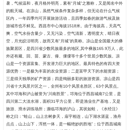
暑，气候温和，夜月格外明亮，素有“月城”之雅称，又是闻名中外
的航天城。在凉山，虽然气候条件复杂多样，但无论在什么气候
区内，一年四季均可开展旅游活动，且四季如春的旅游气候及旅
游城市也不鲜见。西昌市中心海拔1518米。由于海拔高，天高气
爽，空气水份含量少，又无污染，空气清新，透明度大，晴日夜
空，月光皎洁明亮，故而又有“月城”的美称。凉山是全国最大的彝
族聚居区，是四川省少数民族最多的地区,其中彝族165.9万人，此
外还有藏、回、苗、蒙古、傣、傈僳等十多个世居少数民族。凉
山是一个资源富集、开发潜力巨大的地区。最具特色的有四大资
源优势：一是极为丰富的农业资源；二是富甲天下的水能资源；
三是得天独厚的矿产资源；四是绚丽多彩的旅游资源。凉山是四
川省十大风景片区之一，全州有10个风景名胜区，63个风景点。
其中邛海和泸山被誉为“川南胜景”，邛海位于西昌城南7公里，是
四川第二大淡水湖，面积31平方公里，即是渔业生产基地，又是
旅游、滑水训练场所；濒临邛海的泸山，其状如蛙，《水经注》
称之曰：“蛙山，山上古树参天，庙宇相连，山下湖水湛蓝，渔舟
点点，山上山下，浑然一体，是一幅绝妙的胜地”；位于西昌城南