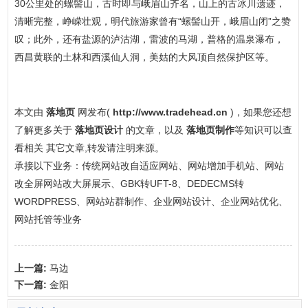
30公里处的螺髻山，古时即与峨眉山齐名，山上的古冰川遗迹，
清晰完整，峥嵘壮观，明代旅游家曾有“螺髻山开，峨眉山闭”之赞
叹；此外，还有盐源的泸沽湖，雷波的马湖，普格的温泉瀑布，
西昌黄联的土林和西溪仙人洞，美姑的大风顶自然保护区等。
本文由
落地页
网发布(
http://www.tradehead.cn
)，如果您还想
了解更多关于
落地页设计
的文章，以及
落地页制作
等知识可以查
看相关 其它文章,转发请注明来源。
承接以下业务：传统网站改自适应网站、网站增加手机站、网站
改全屏网站改大屏展示、GBK转UFT-8、DEDECMS转
WORDPRESS、网站站群制作、企业网站设计、企业网站优化、
网站托管等业务
上一篇:
马边
下一篇:
金阳