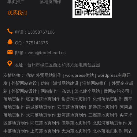
单页推广
落地页制作
联系我们
电话：13058767106
QQ：775142675
邮箱：web@tradehead.cn
地址：台州市椒江区西太和路方远电商创业园
友情链接：
仿站
外贸网站制作
|
wordpress仿站
|
wordpress主题开
发
|
外贸网站建设
|
仿站
|
淄博网站建设
|
淄博网站推广
|
外贸企业邮
箱
|
外贸网站设计
|
网站制作一条龙
|
怎么建个网站
|
做网站的公司
|
落地页制作
张家港落地页制作
集贤落地页制作
化州落地页制作
西平
落地页制作
禹城落地页制作
安庆落地页制作
麟游落地页制作
阿荣旗
落地页制作
大同落地页制作
新河落地页制作
三都落地页制作
尖草坪
区落地页制作
同江落地页制作
漾濞落地页制作
北戴河落地页制作
东
丰落地页制作
上海落地页制作
无为落地页制作
北林落地页制作
惠农