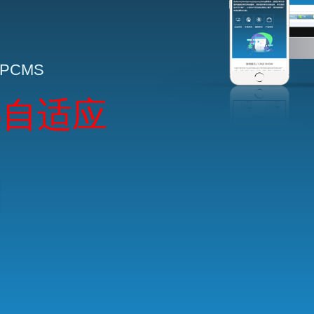
HPCMS
5自适应