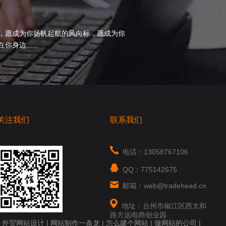
，愿成为你扬帆起航的风向标，愿成为你
边......
关注我们
联系我们
电话：13058767106
QQ：775142675
邮箱：web@tradehead.cn
地址：台州市椒江区西太和
路方远电商创业园
|
外贸网站设计
|
网站制作一条龙
|
怎么建个网站
|
做网站的公司
|