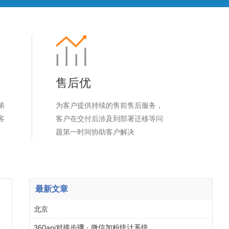
售后优
第
为客户提供持续的售前售后服务，
客
客户在交付后涉及到部署迁移等问
题第一时间协助客户解决
最新文章
北京
360api对接步骤 · 微信加粉统计系统