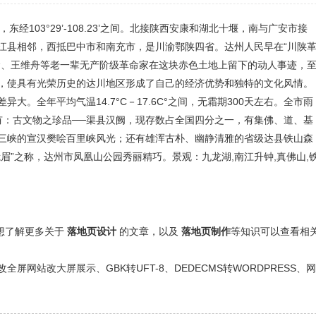
，东经103°29’-108.23’之间。北接陕西安康和湖北十堰，南与广安市接
江县相邻，西抵巴中市和南充市，是川渝鄂陕四省。达州人民早在“川陕
念、王维舟等老一辈无产阶级革命家在这块赤色土地上留下的动人事迹，
，使具有光荣历史的达川地区形成了自己的经济优势和独特的文化风情。
。全年平均气温14.7°C－17.6C°之间，无霜期300天左右。全市雨
要有：古文物之珍品──渠县汉阙，现存数占全国四分之一，有集佛、道、基
三峡的宣汉樊哙百里峡风光；还有雄浑古朴、幽静清雅的省级达县铁山森
眉”之称，达州市凤凰山公园秀丽精巧。景观：九龙湖,南江升钟,真佛山,
还想了解更多关于
落地页设计
的文章，以及
落地页制作
等知识可以查看相
网站改大屏展示、GBK转UFT-8、DEDECMS转WORDPRESS、