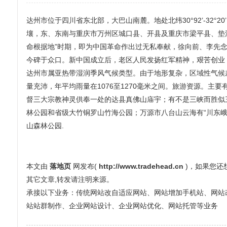
达州市位于四川省东北部，大巴山南麓。地处北纬30°92’-32°20’
壤，东、东南与重庆市万州区城口县、开县及重庆市梁平县、垫
命根据地”时期，即为中国革命作出过无私奉献，徐向前、李先
今碑于众口。新中国成立后，老区人民发扬红军精神，艰苦创业
达州市属亚热带湿润季风气候类型。由于地形复杂，区域性气候差异大
量充沛，年平均雨量在1076至1270毫米之间。旅游资源。主
督三大宗教神灵供奉一处的达县真佛山庙宇；有不是三峡而胜似
林公园和省级大竹铜罗山竹海公园；万源市八台山云海有“川东峨
山森林公园.
本文由
落地页
网发布(
http://www.tradehead.cn
)，如果您
其它文章,转发请注明来源。
承接以下业务：传统网站改自适应网站、网站增加手机站、网站改全屏
站站群制作、企业网站设计、企业网站优化、网站托管等业务