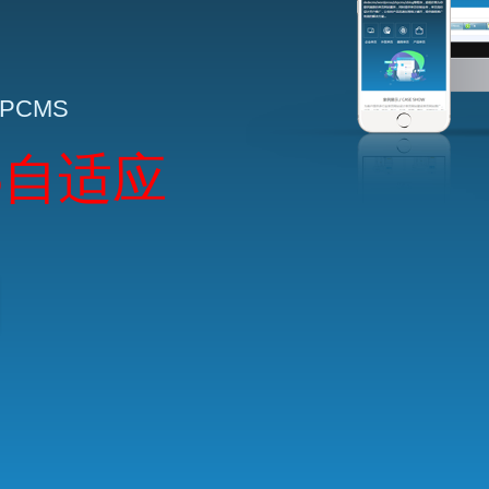
HPCMS
5自适应