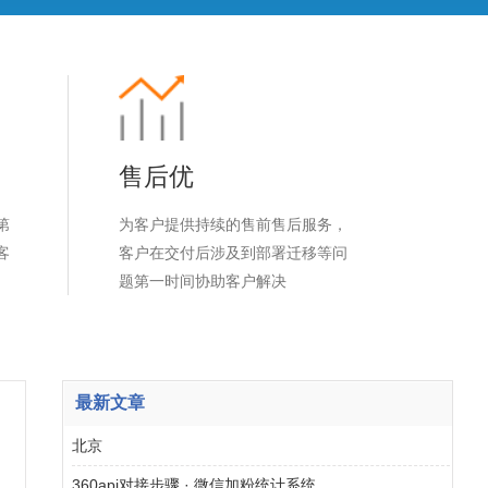
售后优
第
为客户提供持续的售前售后服务，
客
客户在交付后涉及到部署迁移等问
题第一时间协助客户解决
最新文章
北京
360api对接步骤 · 微信加粉统计系统