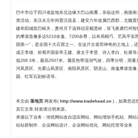
巴中市位于四川省盆地东北边缘大巴山南麓，东临达州，南接南
类活动。东汉永元年间置汉昌县，建安六年改属巴西郡，北魏置
建牟阳城筑巴峪关，萧何月下追韩信至截贤岭，张飞夜袭巴州智
的摩崖造像多达5210余龛、7200余尊，以布局精巧、艺风平
国第一”，是全国十大石窟之一。在这片古老而神奇的土地上，还
成王李雄、前蜀开国皇帝王建、唐太子李贤、诗人李白、杜甫等
低208.3米，最高2507米。属亚热带湿润气候，四季分明，雨量
河风景区、光雾山风景区、南阳风景区、阴灵山、南龛摩崖造像
园、红军石刻标语等。
本文由
落地页
网发布(
http://www.tradehead.cn
)，如果您
其它文章,转发请注明来源。
承接以下业务：传统网站改自适应网站、网站增加手机站、网站改全屏
站站群制作、企业网站设计、企业网站优化、网站托管等业务