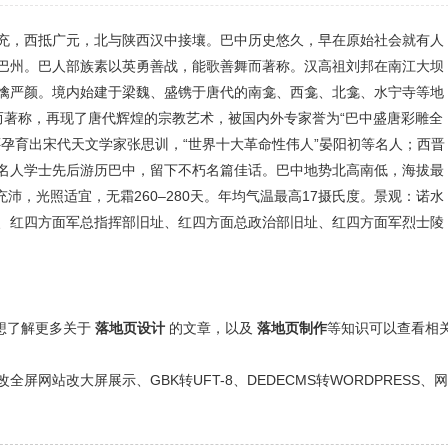
充，西抵广元，北与陕西汉中接壤。巴中历史悠久，早在原始社会就有人
巴州。巴人部族素以英勇善战，能歌善舞而著称。汉高祖刘邦在南江大坝
擒严颜。境内始建于梁魏、盛镌于唐代的南龛、西龛、北龛、水宁寺等地
实而著称，再现了唐代辉煌的宗教艺术，被国内外专家誉为“巴中盛唐彩雕全
孕育出宋代天文学家张思训，“世界十大革命性伟人”晏阳初等名人；西晋
名人学士先后游历巴中，留下不朽名篇佳话。巴中地势北高南低，海拔最
充沛，光照适宜，无霜260–280天。年均气温最高17摄氏度。景观：诺水
、红四方面军总指挥部旧址、红四方面总政治部旧址、红四方面军烈士陵
还想了解更多关于
落地页设计
的文章，以及
落地页制作
等知识可以查看相
网站改大屏展示、GBK转UFT-8、DEDECMS转WORDPRESS、