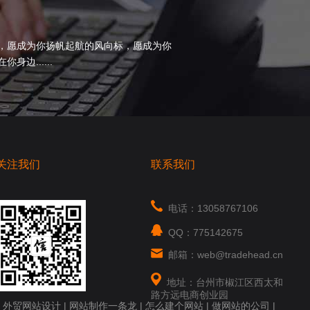
，愿成为你扬帆起航的风向标，愿成为你
边......
关注我们
联系我们
电话：13058767106
QQ：775142675
邮箱：web@tradehead.cn
地址：台州市椒江区西太和
路方远电商创业园
|
外贸网站设计
|
网站制作一条龙
|
怎么建个网站
|
做网站的公司
|