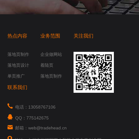
热点内容
业务范围
关注我们
桥梁，愿成为你扬帆起航的风向标，愿成为你
你身边......
落地页制作
企业做网站
落地页设计
着陆页
单页推广
落地页制作
联系我们
电话：13058767106
QQ：775142675
邮箱：web@tradehead.cn