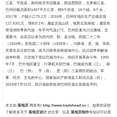
江县、平昌县，南邻南充市仪陇县，西连恩阳区，北界南江县。
巴州区幅员面积1407平方公里，辖9个街道、15个镇、8个乡，
2017年，户籍人口75.2万；2016年，巴州区地区生产总值实现
127.63亿元，增长8.1%；属盆北低山区，地势北高南低‘；属亚热
带湿润性季风气候，年平均气温17℃。巴州区素为川北重镇，交
通要冲。自东汉以来为历代州、郡、县治地。民国二十二年
（1933年）至民国二十四年（1935年），川陕省、党、政、军机
关曾先后迁驻巴城，成为川陕革命根据地中心。抗日战争和解放
战争时期，川北地下党以巴城为中心，组织开展革命斗争。1993
年7月，巴中地区建立，行署机关驻巴城，巴城成为通（江）、南
（江）、巴（州）、平（昌）、恩（阳）三县两区的政治、军
事、经济、文化的中心。国家知识产权强县工程试点县（区）。
2018年7月31日，四川省政府批准巴州区退出贫困县序列。
本文由
落地页
网发布(
http://www.tradehead.cn
)，如果您还想
了解更多关于
落地页设计
的文章，以及
落地页制作
等知识可以查