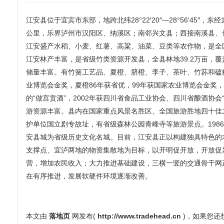
江安县位于宜宾市东部，地跨北纬28°22′20″—28°56′45″，东经1
公里，乐界泸州市汉阳区、纳溪区；南邻兴文县；西接南溪县、长
江安盛产水稻、小麦、红薯、高粱、油菜、豆类等农作物，是全
江安林产丰富，是省级竹类资源开发县，全县林地39.2万亩，覆
储量丰富。有竹簧工艺品、夏橙、脐橙、李子、茶叶、竹荪和磕粉
业博览会金奖，夏橙86年获省优，99年获国家农业博览会金奖
的“做宫贡酒”，2002年获四川省食品工业协会、四川省酿酒协
游资源丰富。县内在国家重点风景名胜区、全国旅游胜地四十佳
护单位国立剧专故址，有省级森林公园青峰寺等旅游景点。198
安县城为省级历史文化名城。目前，江安县正以构建独具特色的
支撑点、宜泸两地的物资集散地为目标，以开明促开放，开放促
营，增加农民收入；大力推进基础建设，三横一竖的交通骨干网
在有序推进，发展软硬件环境逐渐改善。
本文由
落地页
网发布(
http://www.tradehead.cn
)，如果您