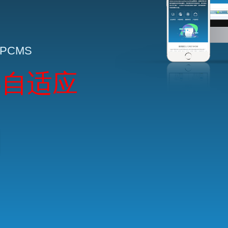
HPCMS
5自适应