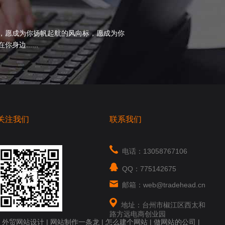
，愿成为你扬帆起航的风向标，愿成为你
边......
关注我们
联系我们
电话：13058767106
QQ：775142675
邮箱：web@tradehead.cn
地址：台州市椒江区西太和
路方远电商创业园
|
外贸网站设计
|
网站制作一条龙
|
怎么建个网站
|
做网站的公司
|