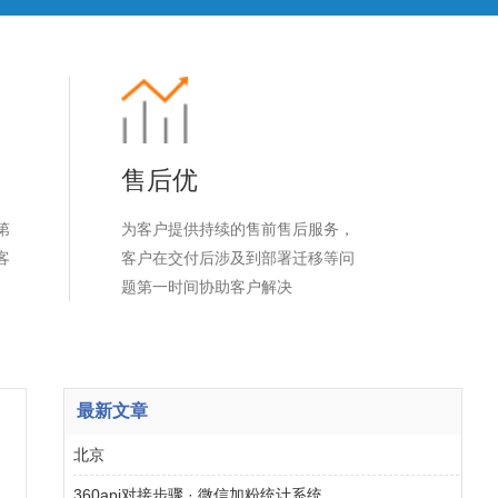
售后优
第
为客户提供持续的售前售后服务，
客
客户在交付后涉及到部署迁移等问
题第一时间协助客户解决
最新文章
北京
360api对接步骤 · 微信加粉统计系统