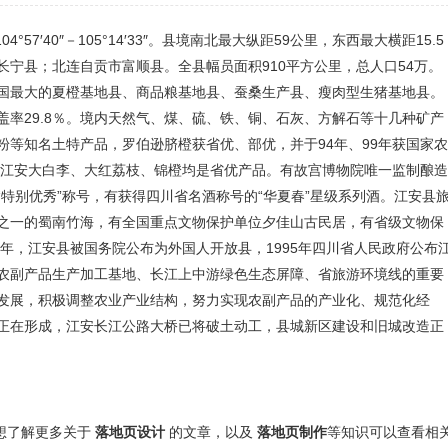
04°57′40″－105°14′33″。县境南北最大纵距59公里，东西最大横距15.5
宁县；北连自贡市富顺县。全县幅员面积910平方公里，总人口54万。
国最大的夏橙基地县、商品粮基地县、蚕桑生产县、瘦肉型生猪基地县。
盖率29.8％。境内天然气、煤、硫、铁、铜、石灰、方解石等十几种矿产
等知名土特产品，罗伯逊脐橙获省优、部优，并于94年、99年获国家
，江安大白李、大红荔枝、锦橙均是省优产品。有故宫博物院唯一监制酿
会“特别优秀”称号，有获得四川省名酒称号的“华夏春”星级系列酒。江安县
之一的蜀南竹海，有全国重点文物保护单位夕佳山古民居，有省级文物保
6年，江安县被国务院公布为外国人开放县，1995年四川省人民政府公布
农副产品生产加工基地、长江上中游绿色生态屏障、省旅游环境线的重要
发展，积极调整农业产业结构，努力实现农副产品的产业化、规范化经
正在形成，江安长江公路大桥已将破土动工，县城新区建设和旧城改造正
还想了解更多关于
落地页设计
的文章，以及
落地页制作
等知识可以查看相