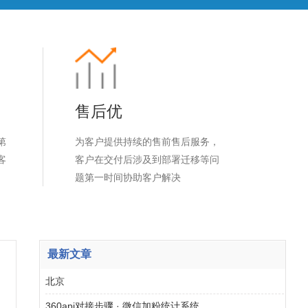
售后优
第
为客户提供持续的售前售后服务，
客
客户在交付后涉及到部署迁移等问
题第一时间协助客户解决
最新文章
北京
360api对接步骤 · 微信加粉统计系统