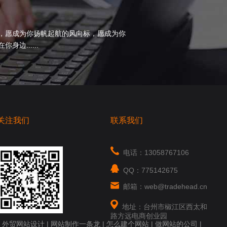
，愿成为你扬帆起航的风向标，愿成为你
边......
关注我们
联系我们
电话：13058767106
QQ：775142675
邮箱：web@tradehead.cn
地址：台州市椒江区西太和
路方远电商创业园
|
外贸网站设计
|
网站制作一条龙
|
怎么建个网站
|
做网站的公司
|