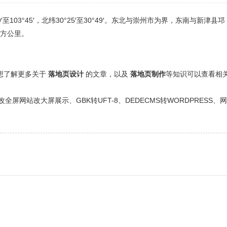
103°45′，北纬30°25′至30°49′。东北与崇州市为界，东南与新津县邛
平方公里。
还想了解更多关于
落地页设计
的文章，以及
落地页制作
等知识可以查看相
网站改大屏展示、GBK转UFT-8、DEDECMS转WORDPRESS、