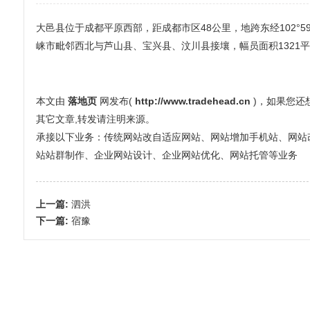
大邑县位于成都平原西部，距成都市区48公里，地跨东经102°59′至
崃市毗邻西北与芦山县、宝兴县、汶川县接壤，幅员面积1321
本文由
落地页
网发布(
http://www.tradehead.cn
)，如果您
其它文章,转发请注明来源。
承接以下业务：传统网站改自适应网站、网站增加手机站、网站改全屏
站站群制作、企业网站设计、企业网站优化、网站托管等业务
上一篇:
泗洪
下一篇:
宿豫