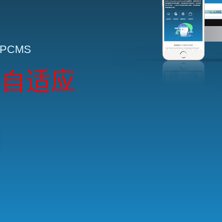
HPCMS
5自适应