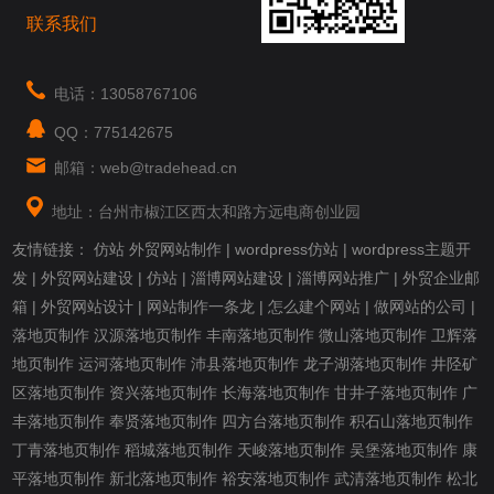
联系我们
电话：13058767106
QQ：775142675
邮箱：web@tradehead.cn
地址：台州市椒江区西太和路方远电商创业园
友情链接：
仿站
外贸网站制作
|
wordpress仿站
|
wordpress主题开
发
|
外贸网站建设
|
仿站
|
淄博网站建设
|
淄博网站推广
|
外贸企业邮
箱
|
外贸网站设计
|
网站制作一条龙
|
怎么建个网站
|
做网站的公司
|
落地页制作
汉源落地页制作
丰南落地页制作
微山落地页制作
卫辉落
地页制作
运河落地页制作
沛县落地页制作
龙子湖落地页制作
井陉矿
区落地页制作
资兴落地页制作
长海落地页制作
甘井子落地页制作
广
丰落地页制作
奉贤落地页制作
四方台落地页制作
积石山落地页制作
丁青落地页制作
稻城落地页制作
天峻落地页制作
吴堡落地页制作
康
平落地页制作
新北落地页制作
裕安落地页制作
武清落地页制作
松北