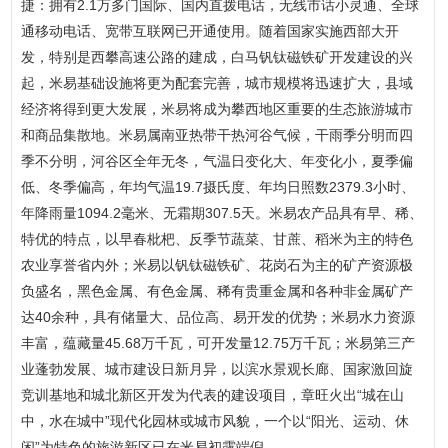
捷：拥有2.1万多门国际、国内直拨电话，无线市话小灵通、全球
通移动电话、宽带互联网已开通使用。随着国家实施西部大开
发，特别是西攀高速公路的建成，白马钒钛磁铁矿开发建设的兴
起，米易基础设施将更为配套完善，城市规模将迅速扩大，县域
经济将得到更大发展，米易将成为攀西地区重要的生态旅游城市
和商品集散地。米易属南亚热带干热河谷气候，干雨季分明而四
季不分明，河谷区全年无冬，气温日变化大、年变化小，夏季偏
低、冬季偏高，年均气温19.7摄氏度、年均日照数2379.3小时、
年降雨量1094.2毫米、无霜期307.5天。米易农产品具有早、稀、
特优的特点，以早春枇杷、反季节蔬菜、甘蔗、稻米为主的特色
农业享誉省内外；米易以钒钛磁铁矿、花岗石为主的矿产资源极
负盛名，黑色金属、有色金属、稀有贵重金属和各种非金属矿产
达40余种，具有储量大、品位高、易开发的优势；米易水力资源
丰富，蕴藏量45.68万千瓦，可开发量12.75万千瓦；米易第三产
业蓬勃发展、城市建设日新月异，以滨水景观长廊、国家激回旋
竞训基地和城北新区开发为代表的建设项目，章旺火出“城在山
中，水在城中”现代化园林或城市风貌，一个以“阳光、运动、休
闲”为特色的旅游新区已在米易初露端倪。