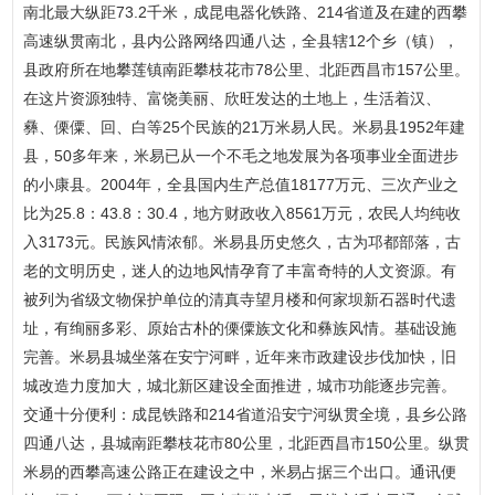
南北最大纵距73.2千米，成昆电器化铁路、214省道及在建的西攀
高速纵贯南北，县内公路网络四通八达，全县辖12个乡（镇），
县政府所在地攀莲镇南距攀枝花市78公里、北距西昌市157公里。
在这片资源独特、富饶美丽、欣旺发达的土地上，生活着汉、
彝、傈僳、回、白等25个民族的21万米易人民。米易县1952年建
县，50多年来，米易已从一个不毛之地发展为各项事业全面进步
的小康县。2004年，全县国内生产总值18177万元、三次产业之
比为25.8：43.8：30.4，地方财政收入8561万元，农民人均纯收
入3173元。民族风情浓郁。米易县历史悠久，古为邛都部落，古
老的文明历史，迷人的边地风情孕育了丰富奇特的人文资源。有
被列为省级文物保护单位的清真寺望月楼和何家坝新石器时代遗
址，有绚丽多彩、原始古朴的傈僳族文化和彝族风情。基础设施
完善。米易县城坐落在安宁河畔，近年来市政建设步伐加快，旧
城改造力度加大，城北新区建设全面推进，城市功能逐步完善。
交通十分便利：成昆铁路和214省道沿安宁河纵贯全境，县乡公路
四通八达，县城南距攀枝花市80公里，北距西昌市150公里。纵贯
米易的西攀高速公路正在建设之中，米易占据三个出口。通讯便