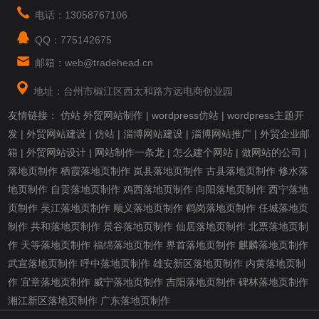
电话：13058767106
QQ：775142675
邮箱：web@tradehead.cn
地址：台州市椒江区西太和路方远电商创业园
友情链接：
仿站
外贸网站制作
|
wordpress仿站
|
wordpress主题开
发
|
外贸网站建设
|
仿站
|
淄博网站建设
|
淄博网站推广
|
外贸企业邮
箱
|
外贸网站设计
|
网站制作一条龙
|
怎么建个网站
|
做网站的公司
|
落地页制作
栖霞落地页制作
岚县落地页制作
古县落地页制作
修水落
地页制作
自贡落地页制作
鸡西落地页制作
向阳落地页制作
西宁落地
页制作
吴江落地页制作
顺义落地页制作
鹤岗落地页制作
任城落地页
制作
共和落地页制作
景谷落地页制作
仙居落地页制作
北票落地页制
作
天等落地页制作
福绵落地页制作
界首落地页制作
麒麟落地页制作
武宣落地页制作
呼中落地页制作
雄安新区落地页制作
内黄落地页制
作
宜章落地页制作
威宁落地页制作
吉阳落地页制作
碑林落地页制作
湘江新区落地页制作
广东落地页制作