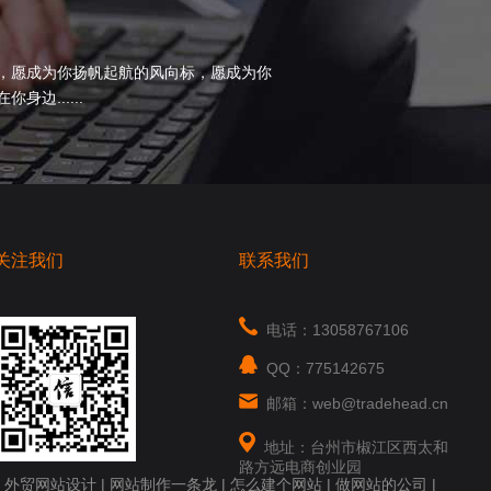
，愿成为你扬帆起航的风向标，愿成为你
边......
关注我们
联系我们
电话：13058767106
QQ：775142675
邮箱：web@tradehead.cn
地址：台州市椒江区西太和
路方远电商创业园
|
外贸网站设计
|
网站制作一条龙
|
怎么建个网站
|
做网站的公司
|