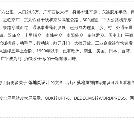
0平方公里，人口24.5万。广平西依太行、身卧华北平原，东连胶东半岛，
。近临京广、京九铁路干线和京深高速公路，309国道、邯大公路横穿东
）铁路穿城而过。通讯事业蓬勃发展，已形成内连县、乡、村，外通全世
店镇、双庙乡、十里铺乡、南韩村乡、南阳堡乡、东张孟乡。历史上广平商
抢抓机遇，动手早，行动快，敞开县门，大搞开放。工业企业连年快速发
连续五年上台阶。1990年以来，已有欧洲、南亚、美国、日本、台湾
业，广平成为河北省对外开放的一颗耀眼明珠。
还想了解更多关于
落地页设计
的文章，以及
落地页制作
等知识可以查看相
网站改大屏展示、GBK转UFT-8、DEDECMS转WORDPRESS、