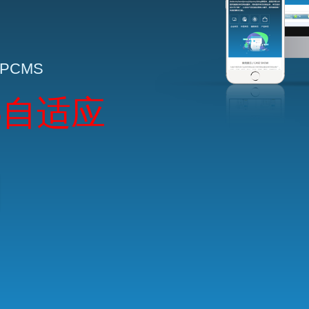
HPCMS
5自适应