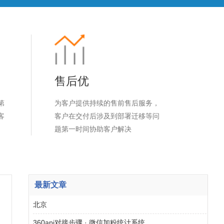
售后优
第
为客户提供持续的售前售后服务，
客
客户在交付后涉及到部署迁移等问
题第一时间协助客户解决
最新文章
北京
360api对接步骤 · 微信加粉统计系统