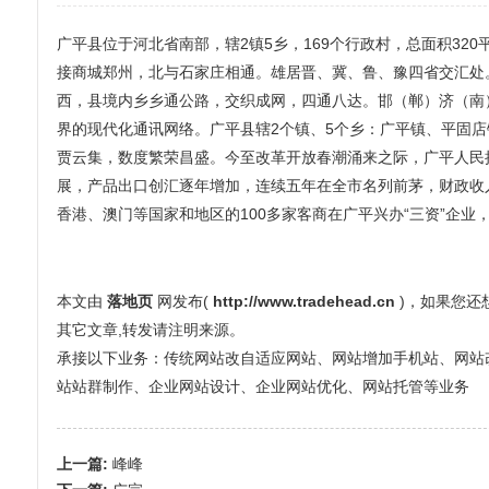
广平县位于河北省南部，辖2镇5乡，169个行政村，总面积32
接商城郑州，北与石家庄相通。雄居晋、冀、鲁、豫四省交汇处
西，县境内乡乡通公路，交织成网，四通八达。邯（郸）济（南
界的现代化通讯网络。广平县辖2个镇、5个乡：广平镇、平固
贾云集，数度繁荣昌盛。今至改革开放春潮涌来之际，广平人民
展，产品出口创汇逐年增加，连续五年在全市名列前茅，财政收入
香港、澳门等国家和地区的100多家客商在广平兴办“三资”企
本文由
落地页
网发布(
http://www.tradehead.cn
)，如果您
其它文章,转发请注明来源。
承接以下业务：传统网站改自适应网站、网站增加手机站、网站改全屏
站站群制作、企业网站设计、企业网站优化、网站托管等业务
上一篇:
峰峰