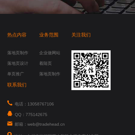
热点内容
业务范围
关注我们
桥梁，愿成为你扬帆起航的风向标，愿成为你
你身边......
落地页制作
企业做网站
落地页设计
着陆页
单页推广
落地页制作
联系我们
电话：13058767106
QQ：775142675
邮箱：web@tradehead.cn