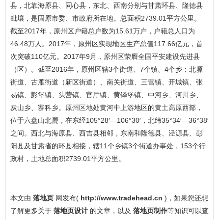
县，北靠海原县、同心县，东北、西南分别与甘肃环县、隆德县
毗壤，是固原市委、市政府所在地。总面积2739.01平方公里。
截至2017年，原州区户籍总户数为15.61万户，户籍总人口为
46.48万人。2017年，原州区实现地区生产总值117.66亿元，首
次突破110亿元。2017年9月，原州区荣膺全国平安建设先进县
（区）。截至2016年，原州区辖3个街道、7个镇、4个乡：北塬
街道、古雁街道（新区街道）、南关街道、三营镇、开城镇、张
易镇、彭堡镇、头营镇、官厅镇、黄铎堡镇、中河乡、河川乡、
炭山乡、寨科乡。原州区地处黄河中上游地区的黄土高原西部，
位于六盘山北麓，在东经105°28′—106°30′，北纬35°34′—36°38′
之间。西北与海原县、西吉县相邻，东南和隆德县、泾源县、彭
阳县及甘肃省的环县相接，辖11个乡镇3个街道办事处，153个行
政村，土地总面积2739.01平方公里。
本文由
落地页
网发布(
http://www.tradehead.cn
)，如果您还想
了解更多关于
落地页设计
的文章，以及
落地页制作
等知识可以查