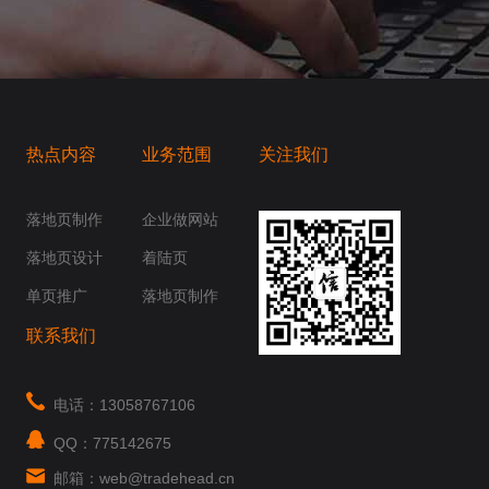
热点内容
业务范围
关注我们
桥梁，愿成为你扬帆起航的风向标，愿成为你
你身边......
落地页制作
企业做网站
落地页设计
着陆页
单页推广
落地页制作
联系我们
电话：13058767106
QQ：775142675
邮箱：web@tradehead.cn