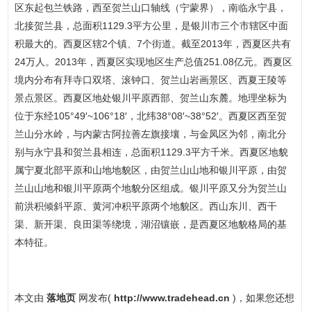
区东起包兰铁路，西至贺兰山口轴线（宁蒙界），南临永宁县，
北接贺兰县，总面积1129.3平方公里，是银川市三个市辖区中面
积最大的。西夏区辖2个镇、7个街道。截至2013年，西夏区共有
24万人。2013年，西夏区实现地区生产总值251.08亿元。西夏区
境内分布有拜寺口双塔、滚钟口、贺兰山岩画景区、西夏王陵等
景点景区。西夏区地处银川平原西部、贺兰山东麓。地理坐标为
位于东经105°49′~106°18′，北纬38°08′~38°52′。西夏区西至贺
兰山分水岭，与内蒙古阿拉善左旗接壤，与金凤区为邻，南北分
别与永宁县和贺兰县相连，总面积1129.3平方千米。西夏区地貌
属宁夏北部平原和山地地貌区，由贺兰山山地和银川平原，由贺
兰山山地和银川平原两个地貌分区组成。银川平原又分为贺兰山
前洪积倾斜平原、黄河冲积平原两个地貌区。西山东川、西干
渠、新开渠、良田渠等绕境，湖沼镶嵌，是西夏区地貌格局的基
本特征。
本文由
落地页
网发布(
http://www.tradehead.cn
)，如果您还想