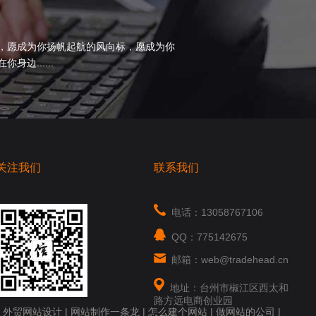
，愿成为你扬帆起航的风向标，愿成为你
边......
关注我们
联系我们
电话：13058767106
QQ：775142675
邮箱：web@tradehead.cn
地址：台州市椒江区西太和
路方远电商创业园
|
外贸网站设计
|
网站制作一条龙
|
怎么建个网站
|
做网站的公司
|