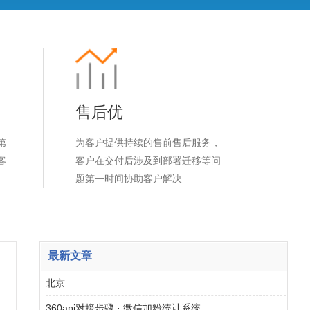
售后优
第
为客户提供持续的售前售后服务，
客
客户在交付后涉及到部署迁移等问
题第一时间协助客户解决
最新文章
北京
360api对接步骤 · 微信加粉统计系统