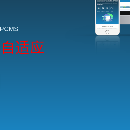
HPCMS
5自适应