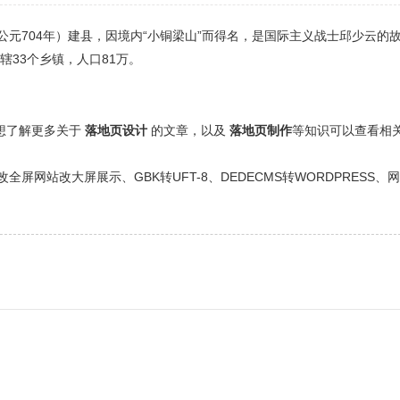
元704年）建县，因境内“小铜梁山”而得名，是国际主义战士邱少云的
辖33个乡镇，人口81万。
还想了解更多关于
落地页设计
的文章，以及
落地页制作
等知识可以查看相
网站改大屏展示、GBK转UFT-8、DEDECMS转WORDPRESS、