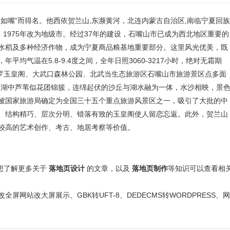
如嘴”而得名。他西依贺兰山,东濒黄河，北连内蒙古自治区,南临宁夏回
市，1975年改为地级市。经过37年的建设，石嘴山市已成为西北地区重要的
水稻及多种经济作物，成为宁夏商品粮基地重要部分。这里风光优美，既
气温在5.8-9.4度之间，全年日照3060-3217小时，绝对无霜期
、平罗玉皇阁、大武口森林公园、北武当生态旅游区石嘴山市旅游景区点多面
，湖中芦苇似花团锦簇，连绵起伏的沙丘与湖水融为一体，水沙相映，景
被国家旅游局确定为全国三十五个重点旅游风景区之一，吸引了大批的中
、结构精巧、层次分明、错落有致的玉皇阁使人留恋忘返。此外，贺兰山
较高的艺术创作、考古、地居考察等价值。
还想了解更多关于
落地页设计
的文章，以及
落地页制作
等知识可以查看相
网站改大屏展示、GBK转UFT-8、DEDECMS转WORDPRESS、