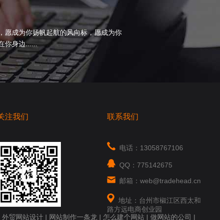
，愿成为你扬帆起航的风向标，愿成为你
边......
关注我们
联系我们
电话：13058767106
QQ：775142675
邮箱：web@tradehead.cn
地址：台州市椒江区西太和
路方远电商创业园
|
外贸网站设计
|
网站制作一条龙
|
怎么建个网站
|
做网站的公司
|