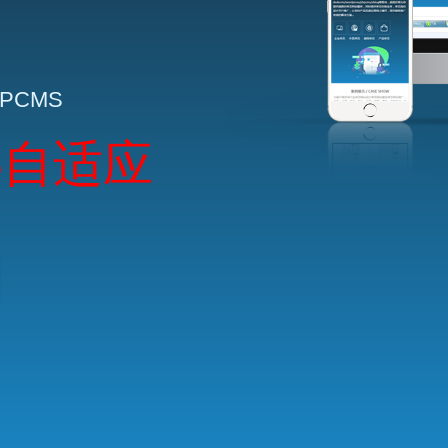
HPCMS
5自适应