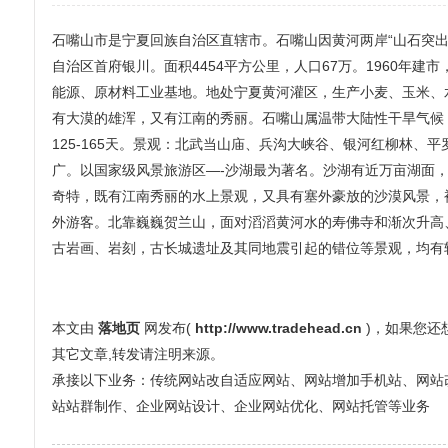
石嘴山市是宁夏回族自治区直辖市。石嘴山因黄河两岸“山石突出
自治区首府银川。面积4454平方公里，人口67万。1960年建
能源、原材料工业基地。地处宁夏黄河灌区，生产小麦、玉米、
有大漠的雄浑，又有江南的秀丽。石嘴山属温带大陆性干旱气候，年平均
125-165天。景观：北武当山庙、兵沟大峡谷、银河红柳林
广。以国家级风景旅游区—-沙湖最为著名。沙湖有近万亩湖面
奇特，既有江南秀丽的水上景观，又具有塞外豪放的沙漠风景，
外游客。北靠巍巍贺兰山，面对滔滔黄河水的寿佛寺和渐次升高
古岩画、岩刻，古长城遗址及其同地震引起的错位等景观，均有
本文由
落地页
网发布(
http://www.tradehead.cn
)，如果您
其它文章,转发请注明来源。
承接以下业务：传统网站改自适应网站、网站增加手机站、网站改全屏
站站群制作、企业网站设计、企业网站优化、网站托管等业务