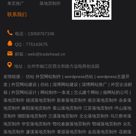
单页推广
落地页制作
联系我们
电话：13058767106
QQ：775142675
邮箱：web@tradehead.cn
地址：台州市椒江区西太和路方远电商创业园
友情链接：
仿站
外贸网站制作
|
wordpress仿站
|
wordpress主题开
发
|
外贸网站建设
|
仿站
|
淄博网站建设
|
淄博网站推广
|
外贸企业邮
箱
|
外贸网站设计
|
网站制作一条龙
|
怎么建个网站
|
做网站的公司
|
落地页制作
德清落地页制作
新泰落地页制作
南京落地页制作
杂多落
地页制作
麻阳落地页制作
黄山落地页制作
江苏落地页制作
坪山落地
页制作
潮阳落地页制作
兰溪落地页制作
北仑落地页制作
乌兰察布落
地页制作
华安落地页制作
鄂伦春旗落地页制作
鄂城落地页制作
尖扎
落地页制作
濂溪落地页制作
肇源落地页制作
金昌落地页制作
花都落