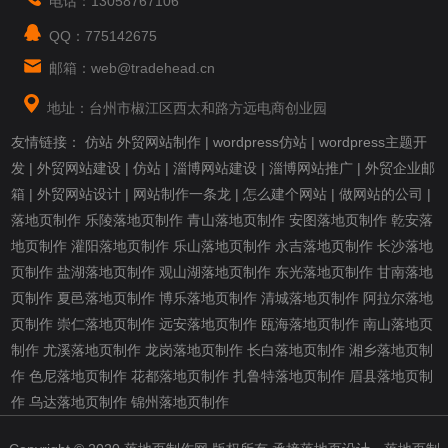
电话：13058767106
QQ：775142675
邮箱：web@tradehead.cn
地址：台州市椒江区西太和路方远电商创业园
友情链接：
仿站
外贸网站制作
|
wordpress仿站
|
wordpress主题开
发
|
外贸网站建设
|
仿站
|
淄博网站建设
|
淄博网站推广
|
外贸企业邮
箱
|
外贸网站设计
|
网站制作一条龙
|
怎么建个网站
|
做网站的公司
|
落地页制作
乐陵落地页制作
青山落地页制作
安图落地页制作
乾安落
地页制作
灌阳落地页制作
乐山落地页制作
永吉落地页制作
长沙落地
页制作
盐湖落地页制作
观山湖落地页制作
东光落地页制作
甘南落地
页制作
夏邑落地页制作
博乐落地页制作
清城落地页制作
阿拉尔落地
页制作
崇仁落地页制作
远安落地页制作
瓯海落地页制作
南山落地页
制作
尤溪落地页制作
龙岗落地页制作
长白落地页制作
湘乡落地页制
作
色尼落地页制作
花都落地页制作
扎鲁特落地页制作
眉县落地页制
作
乌达落地页制作
锦州落地页制作