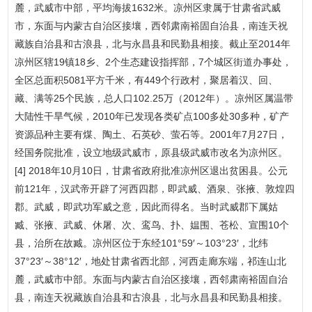
麓，武威市中部，平均海拔1632米。凉州区隶属于甘肃省武威
市，东面与内蒙古自治区接壤，西邻肃南裕固自治县，南连天祝
藏族自治县和古浪县，北与永昌县和民勤县相接。截止至2014年
凉州区辖19镇18乡、2个生态建设指挥部，7个城区街道办事处，
全区总面积5081平方千米，有449个行政村，聚居着汉、回、
藏、满等25个民族，总人口102.25万（2012年）。凉州区属温带
大陆性干旱气候，2010年已发现各类矿点100多处30多种，矿产
资源品种主要有煤、陶土、石英砂、萤石等。2001年7月27日，
经国务院批准，设立地级武威市，原县级武威市改名为凉州区。
[4] 2018年10月10日，甘肃省政府批准凉州区退出贫困县。公元
前121年，汉武帝开辟了河西四郡，即武威、酒泉、张掖、敦煌四
郡。武威，即武功军威之意，因此而得名。当时武威郡下属姑
臧、张掖、武威、休屠、次、鸾鸟、扑、媪围、苍松、宣围10个
县，治所在故臧。凉州区位于东经101°59′～103°23′，北纬
37°23′～38°12′，地处甘肃省西北部，河西走廊东端，祁连山北
麓，武威市中部。东面与内蒙古自治区接壤，西邻肃南裕固自治
县，南连天祝藏族自治县和古浪县，北与永昌县和民勤县相接。