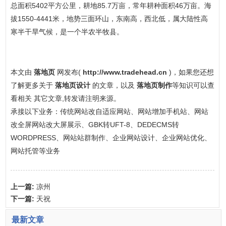
总面积5402平方公里，耕地85.7万亩，常年耕种面积46万亩。海
拔1550-4441米，地势三面环山，东南高，西北低，属大陆性高
寒半干旱气候，是一个半农半牧县。
本文由
落地页
网发布(
http://www.tradehead.cn
)，如果您还想
了解更多关于
落地页设计
的文章，以及
落地页制作
等知识可以查
看相关 其它文章,转发请注明来源。
承接以下业务：传统网站改自适应网站、网站增加手机站、网站
改全屏网站改大屏展示、GBK转UFT-8、DEDECMS转
WORDPRESS、网站站群制作、企业网站设计、企业网站优化、
网站托管等业务
上一篇:
凉州
下一篇:
天祝
最新文章