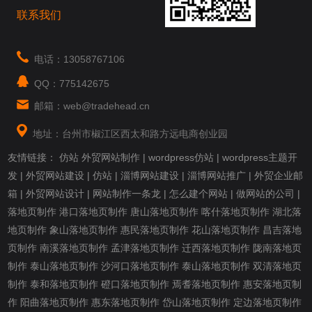
联系我们
电话：13058767106
QQ：775142675
邮箱：web@tradehead.cn
地址：台州市椒江区西太和路方远电商创业园
友情链接：
仿站
外贸网站制作
|
wordpress仿站
|
wordpress主题开
发
|
外贸网站建设
|
仿站
|
淄博网站建设
|
淄博网站推广
|
外贸企业邮
箱
|
外贸网站设计
|
网站制作一条龙
|
怎么建个网站
|
做网站的公司
|
落地页制作
港口落地页制作
唐山落地页制作
喀什落地页制作
湖北落
地页制作
象山落地页制作
惠民落地页制作
花山落地页制作
昌吉落地
页制作
南溪落地页制作
孟津落地页制作
迁西落地页制作
陇南落地页
制作
泰山落地页制作
沙河口落地页制作
泰山落地页制作
双清落地页
制作
泰和落地页制作
磴口落地页制作
焉耆落地页制作
惠安落地页制
作
阳曲落地页制作
惠东落地页制作
岱山落地页制作
定边落地页制作